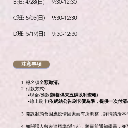
B班: 4/28(日) 9:3
0-12:3
0
C班: 5/05(日) 9:3
0-12:3
0
D班: 5/19(日) 9:3
0-12:3
0
注意事項
1. 報名須
全額繳清。
2. 付款方式:
▪現金/匯款
(請提供末五碼以利查帳)
▪線上刷卡
(依網站公告刷卡價為準，提供一次付清
3. 開課狀態會因應疫情因素而有所調整，詳情請洽本學院 L
4. 如開課人數未達標準(滿4人)，將事前通知學員