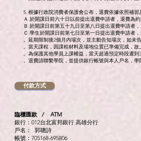
5. 根據行政院消費者保護會公布，退費依據依照補習
Ａ.於開課日前六十日以前提出退費申請者，退費為
Ｂ.於開課日前第五十九日至第八日提出退費申請者
Ｃ.學生於開課日前第七日至第一日提出退費申請者
。延期限制後2個月內場次，並主動告知場次，如未
。當天課程，因課程材料及場地位置已準備完成，故
。為保護其他學員上課權益，當天超過預定時段遲到3
。退費請聯繫學院，並提供銀行帳號與本人戶名，學
付款方式
臨櫃匯款 / ATM
銀行：012台北富邦銀行 高雄分行
戶名： 郭聰詩
帳號：705168-695806