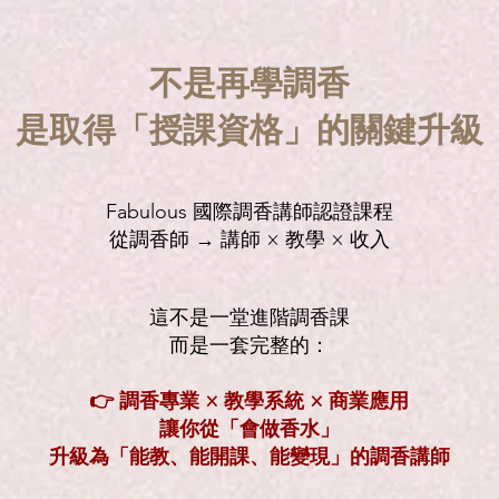
不是再學調香
是取得「授課資格」的關鍵升級
Fabulous 國際調香講師認證課程
從調香師 → 講師 × 教學 × 收入
這不是一堂進階調香課
而是一套完整的：
👉 調香專業 × 教學系統 × 商業應用
讓你從「會做香水」
升級為「能教、能開課、能變現」的調香講師