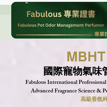
MBHT 
國際寵物氣味
Fabulous International Profession
Advanced Fragrance Science & 
高級香氛科