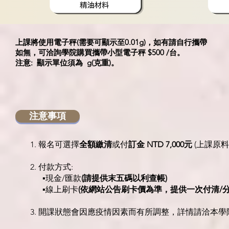
上課將使用電子秤(需要可顯示至0.01g)，如有請自行攜帶
如無，可洽詢學院購買攜帶小型電子秤 $500 /台。
注意: 顯示單位須為 g(克重)。
注意事項
1. 報名可選擇
全額繳清
或付
訂金 NTD 7,000元
(上課原
2. 付款方式:
▪現金/匯款
(請提供末五碼以利查帳)
▪線上刷卡
(依網站公告刷卡價為準，提供一次付清/
3. 開課狀態會因應疫情因素而有所調整，詳情請洽本學院 Li