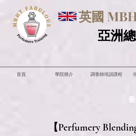
英國 MBHT
亞洲總
首頁
學院簡介
調香師培訓課程
香
【Perfumery Blen